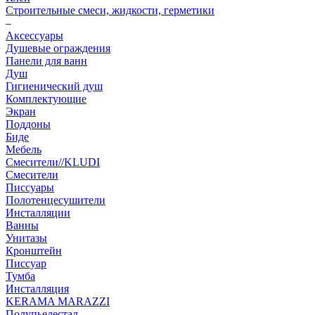
Строительные смеси, жидкости, герметики
–
Аксессуары
Душевые ограждения
Панели для ванн
Душ
Гигиенический душ
Комплектующие
Экран
Поддоны
Биде
Мебель
Смесители//KLUDI
Смесители
Писсуары
Полотенцесушители
Инсталляции
Ванны
Унитазы
Кронштейн
Писсуар
Тумба
Инсталляция
KERAMA MARAZZI
Полупьедестал