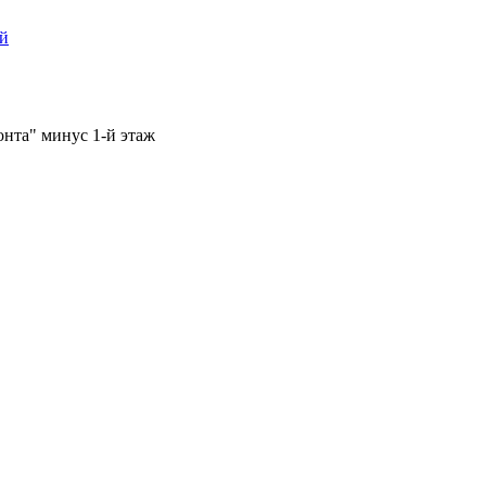
ый
онта" минус 1-й этаж