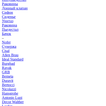
Раковины
Донный клапан
Сифон
Сиденье
Унитаз
Раковина
Пьедестал
Бачок
–
Nofer
Сунержа
Cisal
Allen Brau
Ideal Standard
Burgbad
Ravak
GRB
Bemeta
Duravit
Bertocci
Nicolazzi
Hansgrohe
Antonio Lupi
Decor Walther