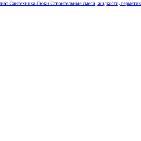
инат
Сантехника
Люки
Строительные смеси, жидкости, гермети