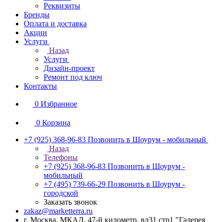
Реквизиты
Бренды
Оплата и доставка
Акции
Услуги
Назад
Услуги
Дизайн-проект
Ремонт под ключ
Контакты
0
Избранное
0
Корзина
+7 (925) 368-96-83
Позвонить в Шоурум - мобильный
Назад
Телефоны
+7 (925) 368-96-83
Позвонить в Шоурум -
мобильный
+7 (495) 739-66-29
Позвонить в Шоурум -
городской
Заказать звонок
zakaz@marketterra.ru
г. Москва, МКАД, 47-й километр, вл31 стр1 "Галерея