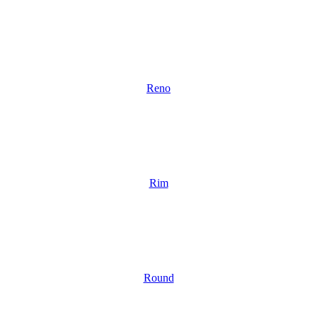
Reno
Rim
Round