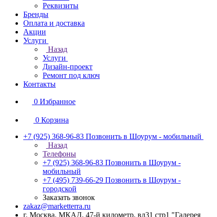
Реквизиты
Бренды
Оплата и доставка
Акции
Услуги
Назад
Услуги
Дизайн-проект
Ремонт под ключ
Контакты
0
Избранное
0
Корзина
+7 (925) 368-96-83
Позвонить в Шоурум - мобильный
Назад
Телефоны
+7 (925) 368-96-83
Позвонить в Шоурум -
мобильный
+7 (495) 739-66-29
Позвонить в Шоурум -
городской
Заказать звонок
zakaz@marketterra.ru
г. Москва, МКАД, 47-й километр, вл31 стр1 "Галерея