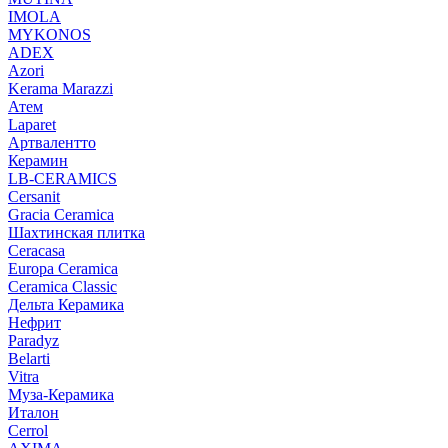
IMOLA
MYKONOS
ADEX
Azori
Kerama Marazzi
Атем
Laparet
Артвалентто
Керамин
LB-CERAMICS
Cersanit
Gracia Ceramica
Шахтинская плитка
Ceracasa
Europa Ceramica
Ceramica Classic
Дельта Керамика
Нефрит
Paradyz
Belarti
Vitra
Муза-Керамика
Италон
Cerrol