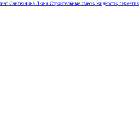
инат
Сантехника
Люки
Строительные смеси, жидкости, гермети