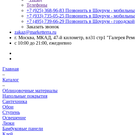
Телефоны
+7 (925) 368-96-83
Позвонить в Шоурум - мобильн
+7 (933) 735-05-25
Позвонить в Шоурум - мобильн
+7 (495) 739-66-29
Позвонить в Шоурум - городской
Заказать звонок
zakaz@marketterra.ru
г. Москва, МКАД, 47-й километр, вл31 стр1 "Галерея Рем
с 10:00 до 21:00, ежедневно
Главная
–
Каталог
–
Облицовочные материалы
Напольные покрытия
Сантехника
Обои
Ступень
Освещение
Люки
Бамбуковые панели
Клей