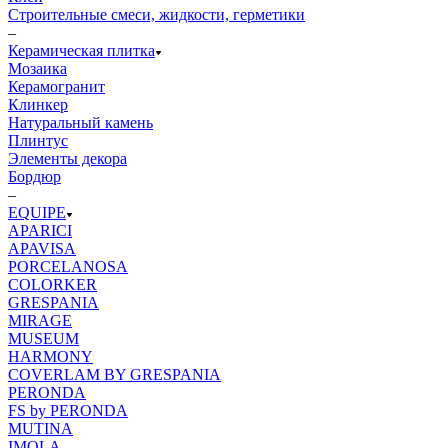
Строительные смеси, жидкости, герметики
–
Керамическая плитка
Мозаика
Керамогранит
Клинкер
Натуральный камень
Плинтус
Элементы декора
Бордюр
–
EQUIPE
APARICI
APAVISA
PORCELANOSA
COLORKER
GRESPANIA
MIRAGE
MUSEUM
HARMONY
COVERLAM BY GRESPANIA
PERONDA
FS by PERONDA
MUTINA
IMOLA