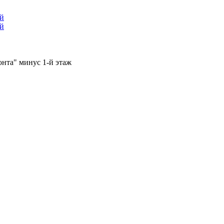
ый
ый
онта" минус 1-й этаж