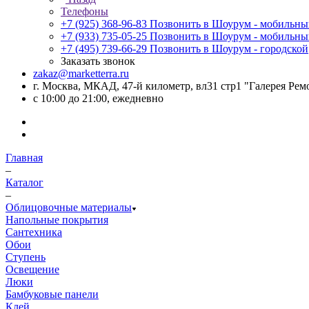
Телефоны
+7 (925) 368-96-83
Позвонить в Шоурум - мобильн
+7 (933) 735-05-25
Позвонить в Шоурум - мобильн
+7 (495) 739-66-29
Позвонить в Шоурум - городской
Заказать звонок
zakaz@marketterra.ru
г. Москва, МКАД, 47-й километр, вл31 стр1 "Галерея Рем
с 10:00 до 21:00, ежедневно
Главная
–
Каталог
–
Облицовочные материалы
Напольные покрытия
Сантехника
Обои
Ступень
Освещение
Люки
Бамбуковые панели
Клей