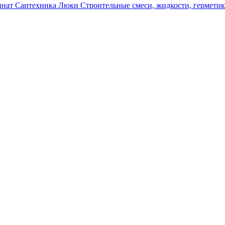
инат
Сантехника
Люки
Строительные смеси, жидкости, гермети