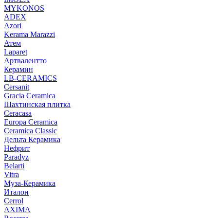
MYKONOS
ADEX
Azori
Kerama Marazzi
Атем
Laparet
Артвалентто
Керамин
LB-CERAMICS
Cersanit
Gracia Ceramica
Шахтинская плитка
Ceracasa
Europa Ceramica
Ceramica Classic
Дельта Керамика
Нефрит
Paradyz
Belarti
Vitra
Муза-Керамика
Италон
Cerrol
AXIMA