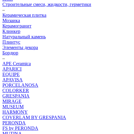
Строительные смеси, жидкости, герметики
–
Керамическая плитка
Мозаика
Керамогранит
Клинкер
Натуральный камень
Плинтус
Элементы декора
Бордюр
–
APE Ceramica
APARICI
EQUIPE
APAVISA
PORCELANOSA
COLORKER
GRESPANIA
MIRAGE
MUSEUM
HARMONY
COVERLAM BY GRESPANIA
PERONDA
FS by PERONDA
MUTINA