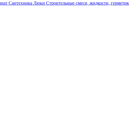
инат
Сантехника
Люки
Строительные смеси, жидкости, гермети