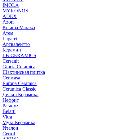
IMOLA
MYKONOS
ADEX
Azori
Kerama Marazzi
Атем
Laparet
Артвалентто
Керамин
LB-CERAMICS
Cersanit
Gracia Ceramica
Шахтинская плитка
Ceracasa
Europa Ceramica
Ceramica Classic
Дельта Керамика
Нефрит
Paradyz
Belarti
Vitra
Муза-Керамика
Италон
Cerrol