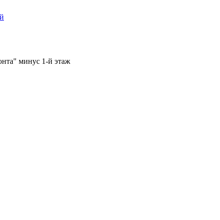
ый
онта" минус 1-й этаж