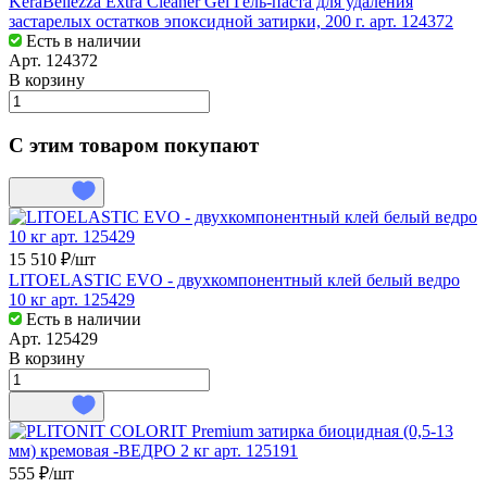
KeraBellezza Extra Cleaner Gel Гель-паста для удаления
застарелых остатков эпоксидной затирки, 200 г. арт. 124372
Есть в наличии
Арт.
124372
В корзину
С этим товаром покупают
15 510 ₽/
шт
LITOELASTIC EVO - двухкомпонентный клей белый ведро
10 кг арт. 125429
Есть в наличии
Арт.
125429
В корзину
555 ₽/
шт