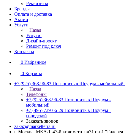
Реквизиты
Бренды
Оплата и доставка
Акции
Услуги
Назад
Услуги
Дизайн-проект
Ремонт под ключ
Контакты
0
Избранное
0
Корзина
+7 (925) 368-96-83
Позвонить в Шоурум - мобильный
Назад
Телефоны
+7 (925) 368-96-83
Позвонить в Шоурум -
мобильный
+7 (495) 739-66-29
Позвонить в Шоурум -
городской
Заказать звонок
zakaz@marketterra.ru
г. Москва, МКАД, 47-й километр, вл31 стр1 "Галерея