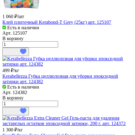
1 060 ₽/
шт
Клей плиточный Kerabond-T Grey (25кг) арт. 125107
Есть в наличии
Арт.
125107
В корзину
499 ₽/
кг
Kerabellezza Губка целлюлозная для уборки эпоксидной
затирки арт. 124382
Есть в наличии
Арт.
124382
В корзину
1 300 ₽/
кг