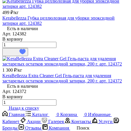
499 ₽/
кг
Kerabellezza Губка целлюлозная для уборки эпоксидной
затирки арт. 124382
Есть в наличии
Арт.
124382
В корзину
1 300 ₽/
кг
KeraBellezza Extra Cleaner Gel Гель-паста для удаления
застарелых остатков эпоксидной затирки, 200 г. арт. 124372
Есть в наличии
Арт.
124372
В корзину
Назад к списку
Главная
Каталог
0
Корзина
0
Избранные
Кабинет
Акции
Галерея
Контакты
Услуги
Бренды
Отзывы
Компания
Поиск