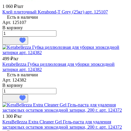
1 060 ₽/
шт
Клей плиточный Kerabond-T Grey (25кг) арт. 125107
Есть в наличии
Арт.
125107
В корзину
499 ₽/
кг
Kerabellezza Губка целлюлозная для уборки эпоксидной
затирки арт. 124382
Есть в наличии
Арт.
124382
В корзину
1 300 ₽/
кг
KeraBellezza Extra Cleaner Gel Гель-паста для удаления
застарелых остатков эпоксидной затирки, 200 г. арт. 124372