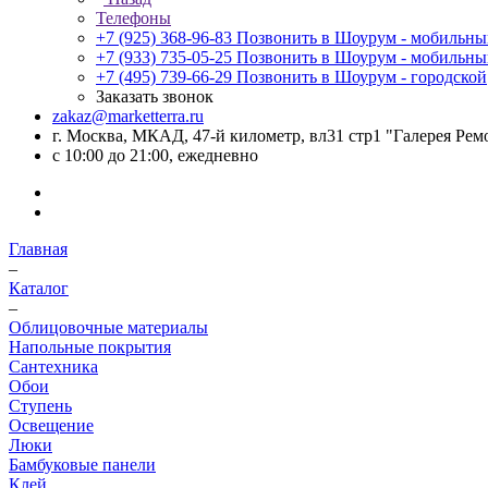
Телефоны
+7 (925) 368-96-83
Позвонить в Шоурум - мобильн
+7 (933) 735-05-25
Позвонить в Шоурум - мобильн
+7 (495) 739-66-29
Позвонить в Шоурум - городской
Заказать звонок
zakaz@marketterra.ru
г. Москва, МКАД, 47-й километр, вл31 стр1 "Галерея Рем
с 10:00 до 21:00, ежедневно
Главная
–
Каталог
–
Облицовочные материалы
Напольные покрытия
Сантехника
Обои
Ступень
Освещение
Люки
Бамбуковые панели
Клей