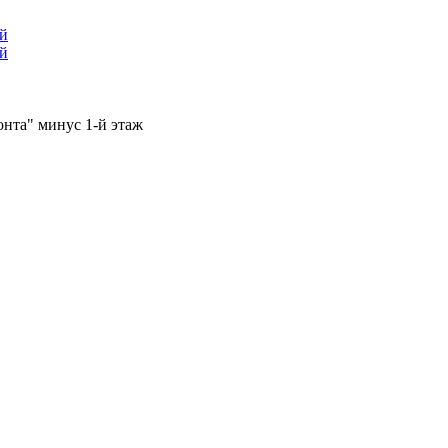
ый
ый
онта" минус 1-й этаж