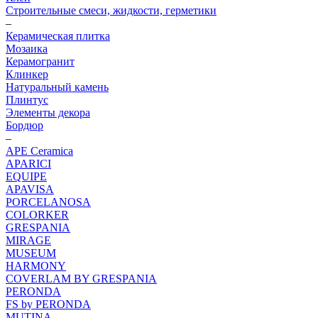
Строительные смеси, жидкости, герметики
–
Керамическая плитка
Мозаика
Керамогранит
Клинкер
Натуральный камень
Плинтус
Элементы декора
Бордюр
–
APE Ceramica
APARICI
EQUIPE
APAVISA
PORCELANOSA
COLORKER
GRESPANIA
MIRAGE
MUSEUM
HARMONY
COVERLAM BY GRESPANIA
PERONDA
FS by PERONDA
MUTINA