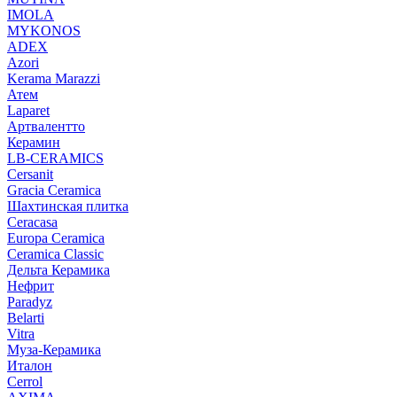
IMOLA
MYKONOS
ADEX
Azori
Kerama Marazzi
Атем
Laparet
Артвалентто
Керамин
LB-CERAMICS
Cersanit
Gracia Ceramica
Шахтинская плитка
Ceracasa
Europa Ceramica
Ceramica Classic
Дельта Керамика
Нефрит
Paradyz
Belarti
Vitra
Муза-Керамика
Италон
Cerrol