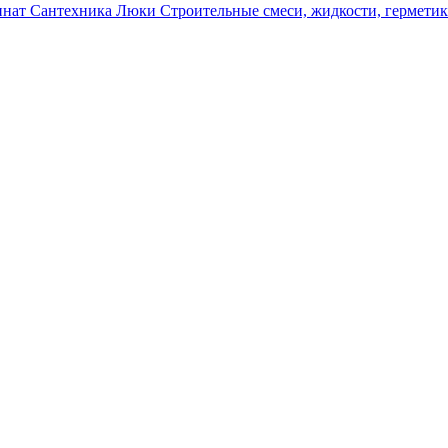
инат
Сантехника
Люки
Строительные смеси, жидкости, гермети