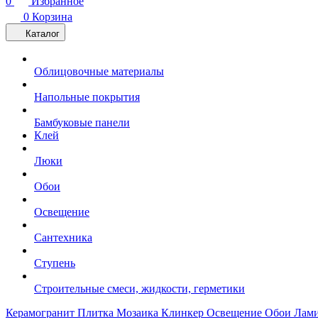
0
Избранное
0
Корзина
Каталог
Облицовочные материалы
Напольные покрытия
Бамбуковые панели
Клей
Люки
Обои
Освещение
Сантехника
Ступень
Строительные смеси, жидкости, герметики
Керамогранит
Плитка
Мозаика
Клинкер
Освещение
Обои
Лам