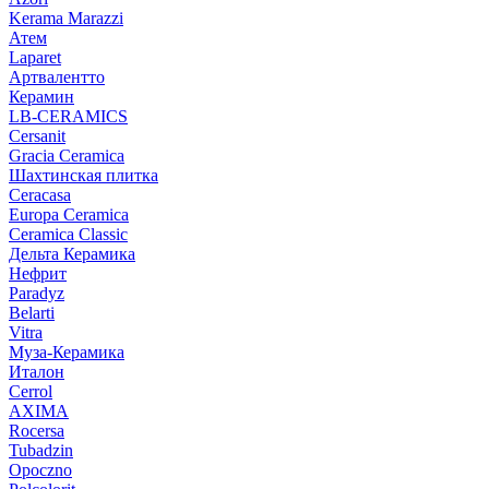
Kerama Marazzi
Атем
Laparet
Артвалентто
Керамин
LB-CERAMICS
Cersanit
Gracia Ceramica
Шахтинская плитка
Ceracasa
Europa Ceramica
Ceramica Classic
Дельта Керамика
Нефрит
Paradyz
Belarti
Vitra
Муза-Керамика
Италон
Cerrol
AXIMA
Rocersa
Tubadzin
Opoczno