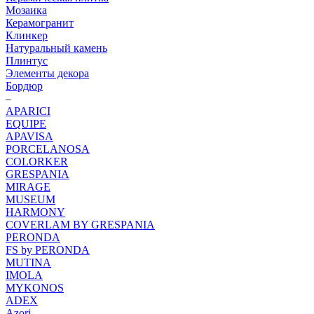
Мозаика
Керамогранит
Клинкер
Натуральный камень
Плинтус
Элементы декора
Бордюр
–
APARICI
EQUIPE
APAVISA
PORCELANOSA
COLORKER
GRESPANIA
MIRAGE
MUSEUM
HARMONY
COVERLAM BY GRESPANIA
PERONDA
FS by PERONDA
MUTINA
IMOLA
MYKONOS
ADEX
Azori