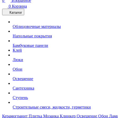
0
Избранное
0
Корзина
Каталог
Облицовочные материалы
Напольные покрытия
Бамбуковые панели
Клей
Люки
Обои
Освещение
Сантехника
Ступень
Строительные смеси, жидкости, герметики
Керамогранит
Плитка
Мозаика
Клинкер
Освещение
Обои
Лам