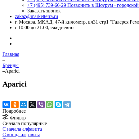
+7 (495) 739-66-29
Позвонить в Шоурум - городской
Заказать звонок
zakaz@marketterra.ru
г. Москва, МКАД, 47-й километр, вл31 стр1 "Галерея Рем
с 10:00 до 21:00, ежедневно
Главная
–
Бренды
–
Aparici
Aparici
Подробнее
Фильтр
Сначала популярные
С начала алфавита
С конца алфавита