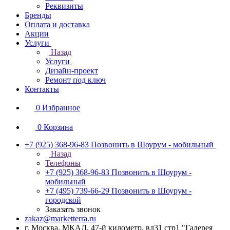
Реквизиты
Бренды
Оплата и доставка
Акции
Услуги
Назад
Услуги
Дизайн-проект
Ремонт под ключ
Контакты
0
Избранное
0
Корзина
+7 (925) 368-96-83
Позвонить в Шоурум - мобильный
Назад
Телефоны
+7 (925) 368-96-83
Позвонить в Шоурум -
мобильный
+7 (495) 739-66-29
Позвонить в Шоурум -
городской
Заказать звонок
zakaz@marketterra.ru
г. Москва, МКАД, 47-й километр, вл31 стр1 "Галерея