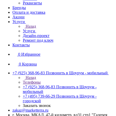
Реквизиты
Бренды
Оплата и доставка
Акции
Услуги
Назад
Услуги
Дизайн-проект
Ремонт под ключ
Контакты
0
Избранное
0
Корзина
+7 (925) 368-96-83
Позвонить в Шоурум - мобильный
Назад
Телефоны
+7 (925) 368-96-83
Позвонить в Шоурум -
мобильный
+7 (495) 739-66-29
Позвонить в Шоурум -
городской
Заказать звонок
zakaz@marketterra.ru
г. Москва, МКАД, 47-й километр, вл31 стр1 "Галерея