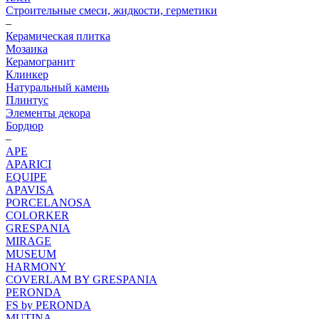
Строительные смеси, жидкости, герметики
–
Керамическая плитка
Мозаика
Керамогранит
Клинкер
Натуральный камень
Плинтус
Элементы декора
Бордюр
–
APE
APARICI
EQUIPE
APAVISA
PORCELANOSA
COLORKER
GRESPANIA
MIRAGE
MUSEUM
HARMONY
COVERLAM BY GRESPANIA
PERONDA
FS by PERONDA
MUTINA