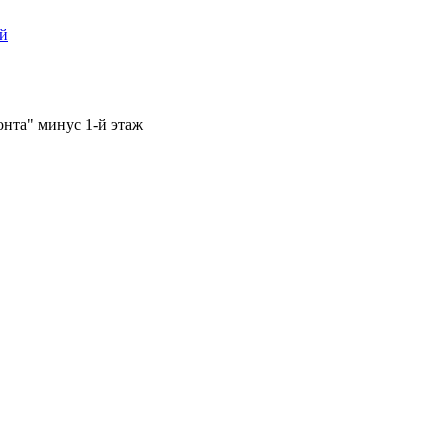
ый
онта" минус 1-й этаж