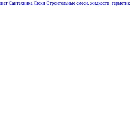
инат
Сантехника
Люки
Строительные смеси, жидкости, гермети