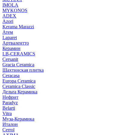
IMOLA
MYKONOS
ADEX
Azori
Kerama Marazzi
Атем
Laparet
Артвалентто
Керамин
LB-CERAMICS
Cersanit
Gracia Ceramica
Шахтинская плитка
Ceracasa
Europa Ceramica
Ceramica Classic
Дельта Керамика
Нефрит
Paradyz
Belarti
Vitra
Муза-Керамика
Италон
Cerrol