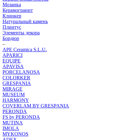
Мозаика
Керамогранит
Клинкер
Натуральный камень
Плинтус
Элементы декора
Бордюр
–
APE Ceramica S.L.U.
APARICI
EQUIPE
APAVISA
PORCELANOSA
COLORKER
GRESPANIA
MIRAGE
MUSEUM
HARMONY
COVERLAM BY GRESPANIA
PERONDA
FS by PERONDA
MUTINA
IMOLA
MYKONOS
ADEX