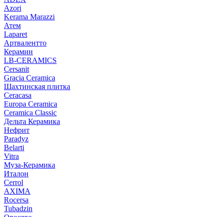
Azori
Kerama Marazzi
Атем
Laparet
Артвалентто
Керамин
LB-CERAMICS
Cersanit
Gracia Ceramica
Шахтинская плитка
Ceracasa
Europa Ceramica
Ceramica Classic
Дельта Керамика
Нефрит
Paradyz
Belarti
Vitra
Муза-Керамика
Италон
Cerrol
AXIMA
Rocersa
Tubadzin