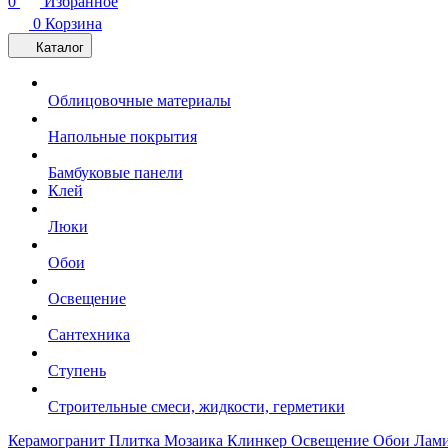
0
Избранное
0
Корзина
Каталог
Облицовочные материалы
Напольные покрытия
Бамбуковые панели
Клей
Люки
Обои
Освещение
Сантехника
Ступень
Строительные смеси, жидкости, герметики
Керамогранит
Плитка
Мозаика
Клинкер
Освещение
Обои
Лам