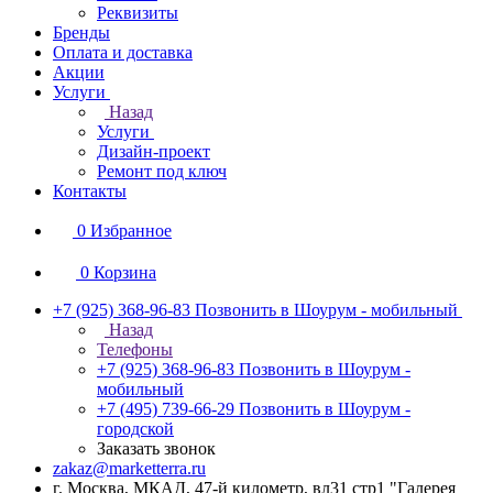
Реквизиты
Бренды
Оплата и доставка
Акции
Услуги
Назад
Услуги
Дизайн-проект
Ремонт под ключ
Контакты
0
Избранное
0
Корзина
+7 (925) 368-96-83
Позвонить в Шоурум - мобильный
Назад
Телефоны
+7 (925) 368-96-83
Позвонить в Шоурум -
мобильный
+7 (495) 739-66-29
Позвонить в Шоурум -
городской
Заказать звонок
zakaz@marketterra.ru
г. Москва, МКАД, 47-й километр, вл31 стр1 "Галерея