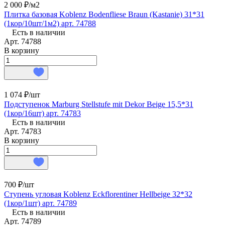
2 000 ₽/
м2
Плитка базовая Koblenz Bodenfliese Braun (Kastanie) 31*31
(1кор/10шт/1м2) арт. 74788
Есть в наличии
Арт.
74788
В корзину
1 074 ₽/
шт
Подступенок Marburg Stellstufe mit Dekor Beige 15,5*31
(1кор/16шт) арт. 74783
Есть в наличии
Арт.
74783
В корзину
700 ₽/
шт
Ступень угловая Koblenz Eckflorentiner Hellbeige 32*32
(1кор/1шт) арт. 74789
Есть в наличии
Арт.
74789