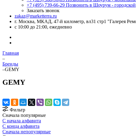
+7 (495) 739-66-29
Позвонить в Шоурум - городской
Заказать звонок
zakaz@marketterra.ru
г. Москва, МКАД, 47-й километр, вл31 стр1 "Галерея Рем
с 10:00 до 21:00, ежедневно
Главная
–
Бренды
–
GEMY
GEMY
Фильтр
Сначала популярные
С начала алфавита
С конца алфавита
Сначала непопулярные