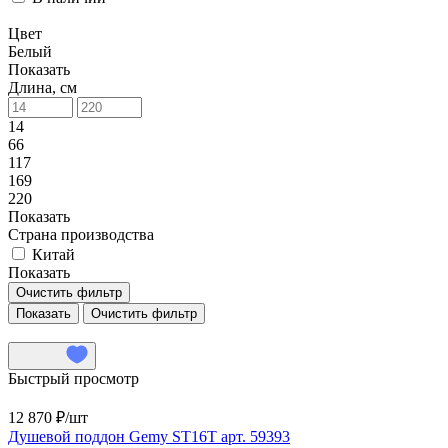
Цвет
Белый
Показать
Длина, см
14
66
117
169
220
Показать
Страна производства
Китай
Показать
Очистить фильтр
Очистить фильтр
Быстрый просмотр
12 870 ₽/
шт
Душевой поддон Gemy ST16T арт. 59393