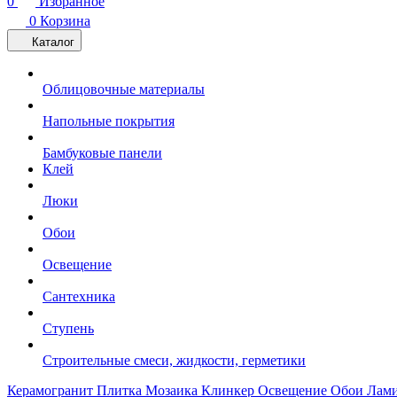
0
Избранное
0
Корзина
Каталог
Облицовочные материалы
Напольные покрытия
Бамбуковые панели
Клей
Люки
Обои
Освещение
Сантехника
Ступень
Строительные смеси, жидкости, герметики
Керамогранит
Плитка
Мозаика
Клинкер
Освещение
Обои
Лам