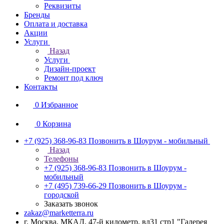
Реквизиты
Бренды
Оплата и доставка
Акции
Услуги
Назад
Услуги
Дизайн-проект
Ремонт под ключ
Контакты
0
Избранное
0
Корзина
+7 (925) 368-96-83
Позвонить в Шоурум - мобильный
Назад
Телефоны
+7 (925) 368-96-83
Позвонить в Шоурум -
мобильный
+7 (495) 739-66-29
Позвонить в Шоурум -
городской
Заказать звонок
zakaz@marketterra.ru
г. Москва, МКАД, 47-й километр, вл31 стр1 "Галерея