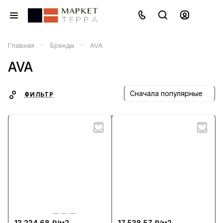
–
–
Главная
Бренды
AVA
AVA
Сначала популярные
ФИЛЬТР
13 234.68 ₽/
м2
17 538.57 ₽/
м2