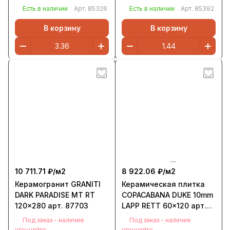
85326
60X120 арт. 85392
Есть в наличии
Арт.
85326
Есть в наличии
Арт.
85392
В корзину
В корзину
10 711.71 ₽/
м2
8 922.06 ₽/
м2
Керамогранит GRANITI
Керамическая плитка
DARK PARADISE MT RT
COPACABANA DUKE 10mm
120x280 арт. 87703
LAPP RETT 60x120 арт.
84628
Под заказ - наличие
Под заказ - наличие
уточняйте
уточняйте