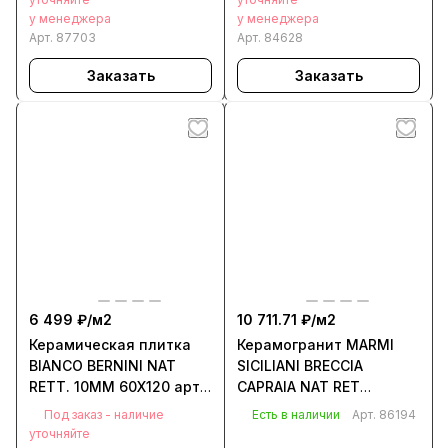
у менеджера
у менеджера
Арт.
87703
Арт.
84628
Заказать
Заказать
6 499 ₽/
м2
10 711.71 ₽/
м2
Керамическая плитка
Керамогранит MARMI
BIANCO BERNINI NAT
SICILIANI BRECCIA
RETT. 10MM 60X120 арт.
CAPRAIA NAT RET
84613
120x280 арт. 86194
Под заказ - наличие
Есть в наличии
Арт.
86194
уточняйте