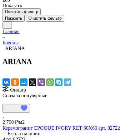
Показать
Очистить фильтр
Показать
Очистить фильтр
Главная
–
Бренды
–
ARIANA
ARIANA
Фильтр
Сначала популярные
2 700 ₽/
м2
Керамогранит EPOQUE IVORY RET 60X60 арт. 82722
Есть в наличии
Арт.
82722