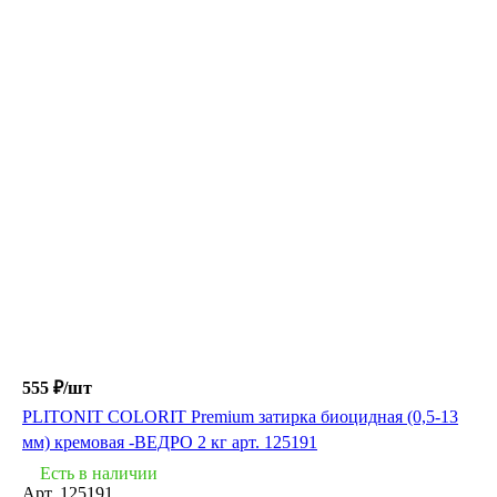
555 ₽/
шт
PLITONIT COLORIT Premium затирка биоцидная (0,5-13
мм) кремовая -ВЕДРО 2 кг арт. 125191
Есть в наличии
Арт.
125191