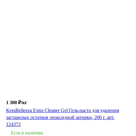
1 300 ₽/
кг
KeraBellezza Extra Cleaner Gel Гель-паста для удаления
застарелых остатков эпоксидной затирки, 200 г. арт.
124372
Есть в наличии