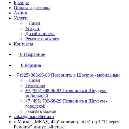
Бренды
Оплата и доставка
Акции
Услуги
Назад
Услуги
Дизайн-проект
Ремонт под ключ
Контакты
0
Избранное
0
Корзина
+7 (925) 368-96-83
Позвонить в Шоурум - мобильный
Назад
Телефоны
+7 (925) 368-96-83
Позвонить в Шоурум -
мобильный
+7 (495) 739-66-29
Позвонить в Шоурум -
городской
Заказать звонок
zakaz@marketterra.ru
г. Москва, МКАД, 47-й километр, вл31 стр1 "Галерея
Ремонта" минус 1-й этаж