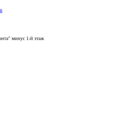
ый
онта" минус 1-й этаж