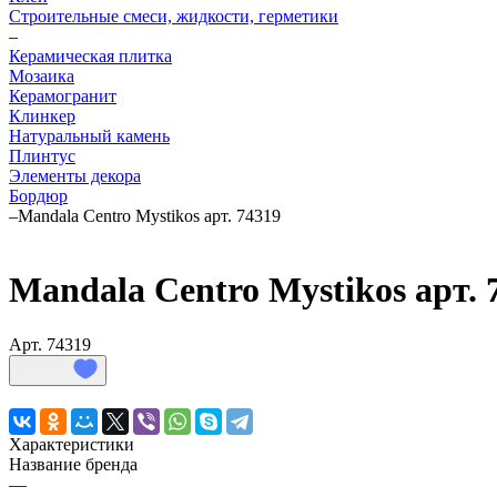
Строительные смеси, жидкости, герметики
–
Керамическая плитка
Мозаика
Керамогранит
Клинкер
Натуральный камень
Плинтус
Элементы декора
Бордюр
–
Mandala Centro Mystikos арт. 74319
Mandala Centro Mystikos арт. 
Арт.
74319
Характеристики
Название бренда
—