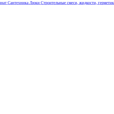
инат
Сантехника
Люки
Строительные смеси, жидкости, гермети