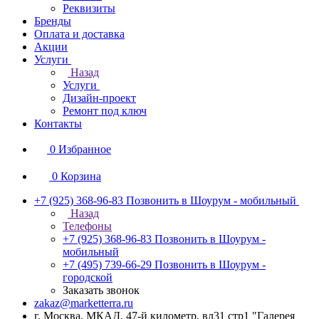
Реквизиты
Бренды
Оплата и доставка
Акции
Услуги
Назад
Услуги
Дизайн-проект
Ремонт под ключ
Контакты
0
Избранное
0
Корзина
+7 (925) 368-96-83
Позвонить в Шоурум - мобильный
Назад
Телефоны
+7 (925) 368-96-83
Позвонить в Шоурум -
мобильный
+7 (495) 739-66-29
Позвонить в Шоурум -
городской
Заказать звонок
zakaz@marketterra.ru
г. Москва, МКАД, 47-й километр, вл31 стр1 "Галерея