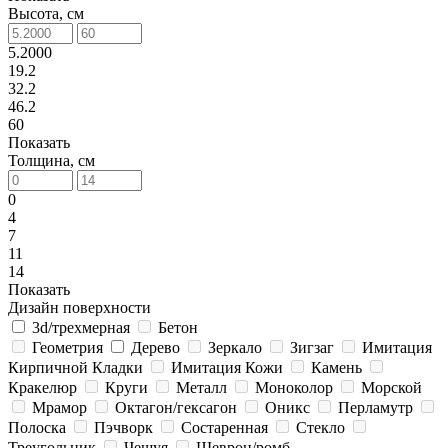
Высота, см
5.2000
19.2
32.2
46.2
60
Показать
Толщина, см
0
4
7
11
14
Показать
Дизайн поверхности
3d/трехмерная
Бетон
Геометрия
Дерево
Зеркало
Зигзаг
Имитация
Кирпичной Кладки
Имитация Кожи
Камень
Кракелюр
Круги
Металл
Моноколор
Морской
Мрамор
Октагон/гексагон
Оникс
Перламутр
Полоска
Пэчворк
Состаренная
Стекло
Треугольник
Чешуя
Шеврон/ромб