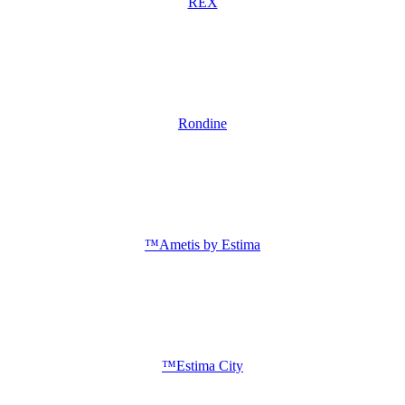
REX
Rondine
™Ametis by Estima
™Estima City