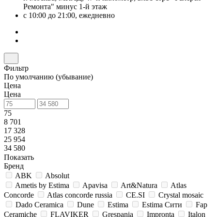
Ремонта" минус 1-й этаж
с 10:00 до 21:00, ежедневно
Фильтр
По умолчанию (убывание)
Цена
Цена
75
8 701
17 328
25 954
34 580
Показать
Бренд
ABK
Absolut
Ametis by Estima
Apavisa
Art&Natura
Atlas
Concorde
Atlas concorde russia
CE.SI
Crystal mosaic
Dado Ceramica
Dune
Estima
Estima Cити
Fap
Ceramiche
FLAVIKER
Grespania
Impronta
Italon