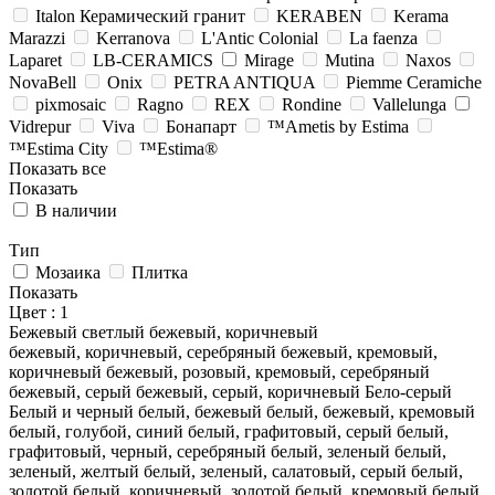
Italon Керамический гранит
KERABEN
Kerama
Marazzi
Kerranova
L'Antic Colonial
La faenza
Laparet
LB-CERAMICS
Mirage
Mutina
Naxos
NovaBell
Onix
PETRA ANTIQUA
Piemme Ceramiche
pixmosaic
Ragno
REX
Rondine
Vallelunga
Vidrepur
Viva
Бонапарт
™Ametis by Estima
™Estima City
™Estima®
Показать все
Показать
В наличии
Тип
Мозаика
Плитка
Показать
Цвет
: 1
Бежевый светлый
бежевый, коричневый
бежевый, коричневый, серебряный
бежевый, кремовый,
коричневый
бежевый, розовый, кремовый, серебряный
бежевый, серый
бежевый, серый, коричневый
Бело-серый
Белый и черный
белый, бежевый
белый, бежевый, кремовый
белый, голубой, синий
белый, графитовый, серый
белый,
графитовый, черный, серебряный
белый, зеленый
белый,
зеленый, желтый
белый, зеленый, салатовый, серый
белый,
золотой
белый, коричневый, золотой
белый, кремовый
белый,