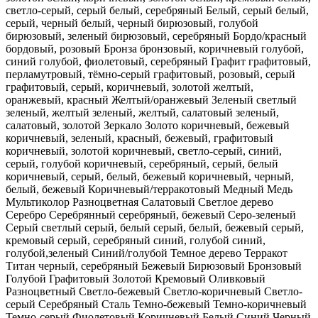
светло-серый, серый
белый, серебряный
Белый, серый
белый,
серый, черный
белый, черный
бирюзовый, голубой
бирюзовый, зеленый
бирюзовый, серебряный
Бордо/красный
бордовый, розовый
Бронза
бронзовый, коричневый
голубой,
синий
голубой, фиолетовый, серебряный
Графит
графитовый,
перламутровый, тёмно-серый
графитовый, розовый, серый
графитовый, серый, коричневый, золотой
желтый,
оранжевый, красный
Желтый/оранжевый
Зеленый светлый
зеленый, желтый
зеленый, желтый, салатовый
зеленый,
салатовый, золотой
Зеркало
Золото
коричневый, бежевый
коричневый, зеленый, красный, бежевый, графитовый
коричневый, золотой
коричневый, светло-серый, синий,
серый, голубой
коричневый, серебряный, серый, белый
коричневый, серый, белый, бежевый
коричневый, черный,
белый, бежевый
Коричневый/терракотовый
Медный
Медь
Мультиколор
Разноцветная
Салатовый
Светлое дерево
Серебро
Серебрянный
серебряный, бежевый
Серо-зеленый
Серый светлый
серый, белый
серый, белый, бежевый
серый,
кремовый
серый, серебряный
синий, голубой
синий,
голубой,зеленый
Синий/голубой
Темное дерево
Терракот
Титан
черный, серебряный
Бежевый
Бирюзовый
Бронзовый
Голубой
Графитовый
Золотой
Кремовый
Оливковый
Разноцветный
Светло-бежевый
Светло-коричневый
Светло-
серый
Серебряный
Сталь
Темно-бежевый
Темно-коричневый
Темно-серый
Фиолетовый
Коричневый
Белый
Синий
Черный