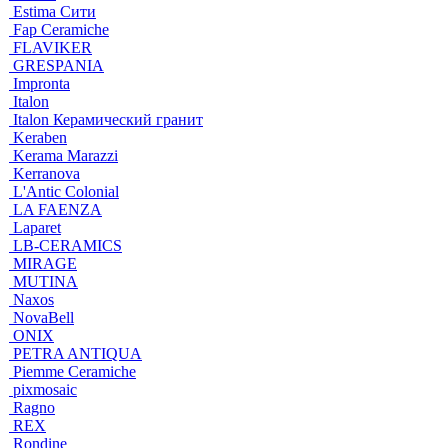
Estima Cити
Fap Ceramiche
FLAVIKER
GRESPANIA
Impronta
Italon
Italon Керамический гранит
Keraben
Kerama Marazzi
Kerranova
L'Antic Colonial
LA FAENZA
Laparet
LB-CERAMICS
MIRAGE
MUTINA
Naxos
NovaBell
ONIX
PETRA ANTIQUA
Piemme Ceramiche
pixmosaic
Ragno
REX
Rondine