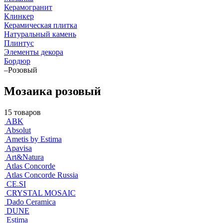
Керамогранит
Клинкер
Керамическая плитка
Натуральный камень
Плинтус
Элементы декора
Бордюр
–
Розовый
Мозаика розовый
15 товаров
ABK
Absolut
Ametis by Estima
Apavisa
Art&Natura
Atlas Concorde
Atlas Concorde Russia
CE.SI
CRYSTAL MOSAIC
Dado Ceramica
DUNE
Estima