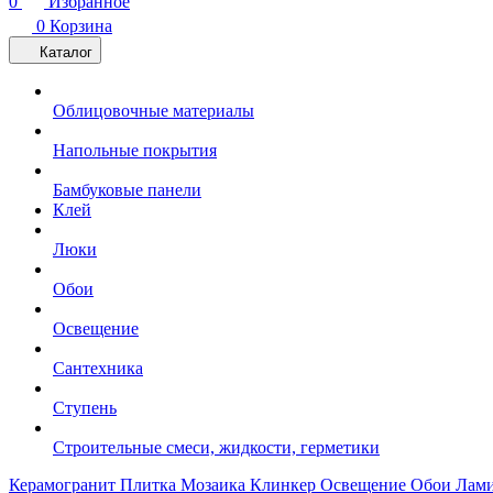
0
Избранное
0
Корзина
Каталог
Облицовочные материалы
Напольные покрытия
Бамбуковые панели
Клей
Люки
Обои
Освещение
Сантехника
Ступень
Строительные смеси, жидкости, герметики
Керамогранит
Плитка
Мозаика
Клинкер
Освещение
Обои
Лам