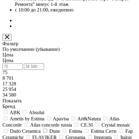
Ремонта" минус 1-й этаж
с 10:00 до 21:00, ежедневно
Фильтр
По умолчанию (убывание)
Цена
Цена
75
8 701
17 328
25 954
34 580
Показать
Бренд
ABK
Absolut
Ametis by Estima
Apavisa
Art&Natura
Atlas
Concorde
Atlas concorde russia
CE.SI
Crystal mosaic
Dado Ceramica
Dune
Estima
Estima Cити
Fap
Ceramiche
FLAVIKER
Grespania
Impronta
Italon