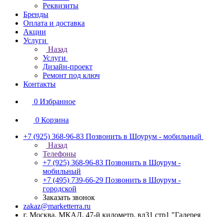
Реквизиты
Бренды
Оплата и доставка
Акции
Услуги
Назад
Услуги
Дизайн-проект
Ремонт под ключ
Контакты
0
Избранное
0
Корзина
+7 (925) 368-96-83
Позвонить в Шоурум - мобильный
Назад
Телефоны
+7 (925) 368-96-83
Позвонить в Шоурум -
мобильный
+7 (495) 739-66-29
Позвонить в Шоурум -
городской
Заказать звонок
zakaz@marketterra.ru
г. Москва, МКАД, 47-й километр, вл31 стр1 "Галерея