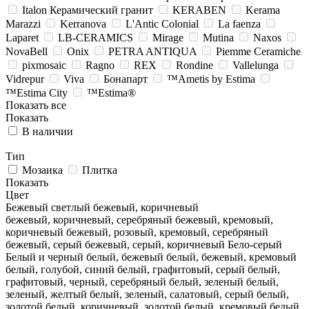
Italon Керамический гранит
KERABEN
Kerama
Marazzi
Kerranova
L'Antic Colonial
La faenza
Laparet
LB-CERAMICS
Mirage
Mutina
Naxos
NovaBell
Onix
PETRA ANTIQUA
Piemme Ceramiche
pixmosaic
Ragno
REX
Rondine
Vallelunga
Vidrepur
Viva
Бонапарт
™Ametis by Estima
™Estima City
™Estima®
Показать все
Показать
В наличии
Тип
Мозаика
Плитка
Показать
Цвет
Бежевый светлый
бежевый, коричневый
бежевый, коричневый, серебряный
бежевый, кремовый,
коричневый
бежевый, розовый, кремовый, серебряный
бежевый, серый
бежевый, серый, коричневый
Бело-серый
Белый и черный
белый, бежевый
белый, бежевый, кремовый
белый, голубой, синий
белый, графитовый, серый
белый,
графитовый, черный, серебряный
белый, зеленый
белый,
зеленый, желтый
белый, зеленый, салатовый, серый
белый,
золотой
белый, коричневый, золотой
белый, кремовый
белый,