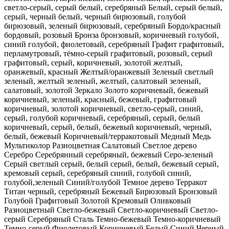
светло-серый, серый
белый, серебряный
Белый, серый
белый,
серый, черный
белый, черный
бирюзовый, голубой
бирюзовый, зеленый
бирюзовый, серебряный
Бордо/красный
бордовый, розовый
Бронза
бронзовый, коричневый
голубой,
синий
голубой, фиолетовый, серебряный
Графит
графитовый,
перламутровый, тёмно-серый
графитовый, розовый, серый
графитовый, серый, коричневый, золотой
желтый,
оранжевый, красный
Желтый/оранжевый
Зеленый светлый
зеленый, желтый
зеленый, желтый, салатовый
зеленый,
салатовый, золотой
Зеркало
Золото
коричневый, бежевый
коричневый, зеленый, красный, бежевый, графитовый
коричневый, золотой
коричневый, светло-серый, синий,
серый, голубой
коричневый, серебряный, серый, белый
коричневый, серый, белый, бежевый
коричневый, черный,
белый, бежевый
Коричневый/терракотовый
Медный
Медь
Мультиколор
Разноцветная
Салатовый
Светлое дерево
Серебро
Серебрянный
серебряный, бежевый
Серо-зеленый
Серый светлый
серый, белый
серый, белый, бежевый
серый,
кремовый
серый, серебряный
синий, голубой
синий,
голубой,зеленый
Синий/голубой
Темное дерево
Терракот
Титан
черный, серебряный
Бежевый
Бирюзовый
Бронзовый
Голубой
Графитовый
Золотой
Кремовый
Оливковый
Разноцветный
Светло-бежевый
Светло-коричневый
Светло-
серый
Серебряный
Сталь
Темно-бежевый
Темно-коричневый
Темно-серый
Фиолетовый
Коричневый
Белый
Синий
Черный