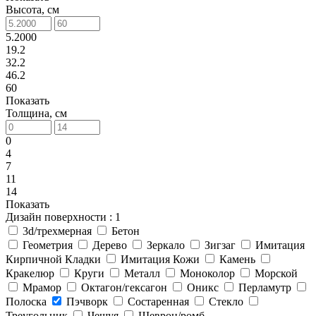
Высота, см
5.2000
19.2
32.2
46.2
60
Показать
Толщина, см
0
4
7
11
14
Показать
Дизайн поверхности
: 1
3d/трехмерная
Бетон
Геометрия
Дерево
Зеркало
Зигзаг
Имитация
Кирпичной Кладки
Имитация Кожи
Камень
Кракелюр
Круги
Металл
Моноколор
Морской
Мрамор
Октагон/гексагон
Оникс
Перламутр
Полоска
Пэчворк
Состаренная
Стекло
Треугольник
Чешуя
Шеврон/ромб