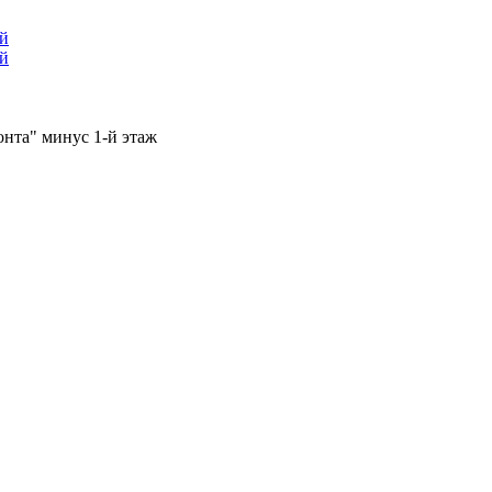
ый
ый
онта" минус 1-й этаж