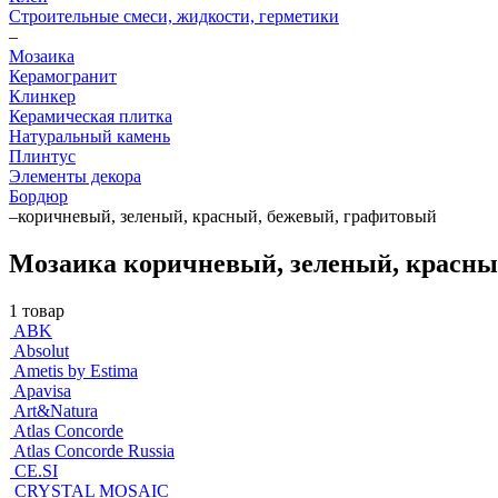
Строительные смеси, жидкости, герметики
–
Мозаика
Керамогранит
Клинкер
Керамическая плитка
Натуральный камень
Плинтус
Элементы декора
Бордюр
–
коричневый, зеленый, красный, бежевый, графитовый
Мозаика коричневый, зеленый, красны
1 товар
ABK
Absolut
Ametis by Estima
Apavisa
Art&Natura
Atlas Concorde
Atlas Concorde Russia
CE.SI
CRYSTAL MOSAIC