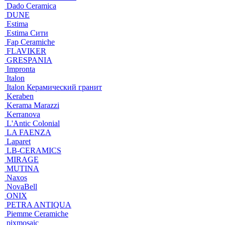
Dado Ceramica
DUNE
Estima
Estima Cити
Fap Ceramiche
FLAVIKER
GRESPANIA
Impronta
Italon
Italon Керамический гранит
Keraben
Kerama Marazzi
Kerranova
L'Antic Colonial
LA FAENZA
Laparet
LB-CERAMICS
MIRAGE
MUTINA
Naxos
NovaBell
ONIX
PETRA ANTIQUA
Piemme Ceramiche
pixmosaic