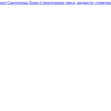
инат
Сантехника
Люки
Строительные смеси, жидкости, гермети