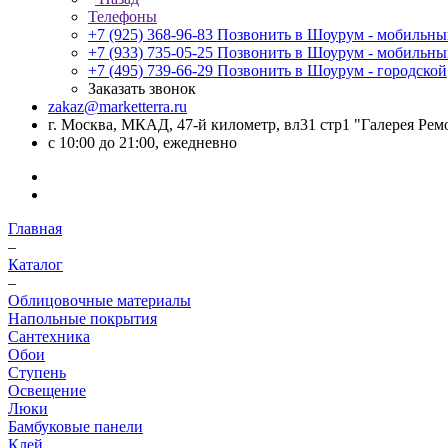
Телефоны
+7 (925) 368-96-83
Позвонить в Шоурум - мобильн
+7 (933) 735-05-25
Позвонить в Шоурум - мобильн
+7 (495) 739-66-29
Позвонить в Шоурум - городской
Заказать звонок
zakaz@marketterra.ru
г. Москва, МКАД, 47-й километр, вл31 стр1 "Галерея Рем
с 10:00 до 21:00, ежедневно
Главная
–
Каталог
–
Облицовочные материалы
Напольные покрытия
Сантехника
Обои
Ступень
Освещение
Люки
Бамбуковые панели
Клей