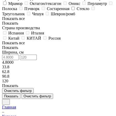
Мрамор
Октагон/гексагон
Оникс
Перламутр
Полоска
Пэчворк
Состаренная
Стекло
Треугольник
Чешуя
Шеврон/ромб
Показать все
Показать
Страна производства
Испания
Италия
Китай
КИТАЙ
Россия
Показать все
Показать
Ширина, см
4.8000
33.8
62.8
90.8
120
Показать
Очистить фильтр
Показать
Очистить фильтр
Главная
–