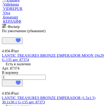
™Estima®
Vallelunga
VIDREPUR
Viva
Бонапарт
КЕРЛАЙФ
Фильтр
По умолчанию (убывание)
4 856 ₽/
шт
LANTIC TREASURES BRONZE EMPERADOR MOON 19x29
G-135 арт. 87374
Есть в наличии
Арт.
87374
В корзину
4 856 ₽/
шт
LANTIC TREASURES BRONZE EMPERADOR (1.5x1.5)
30.1x30.1 G-135 арт. 87373