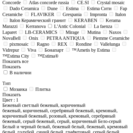
Concorde
Atlas concorde russia
CE.SI
Crystal mosaic
Dado Ceramica
Dune
Estima
Estima Cити
Fap
Ceramiche
FLAVIKER
Grespania
Impronta
Italon
Italon Керамический гранит
KERABEN
Kerama
Marazzi
Kerranova
L'Antic Colonial
La faenza
Laparet
LB-CERAMICS
Mirage
Mutina
Naxos
NovaBell
Onix
PETRA ANTIQUA
Piemme Ceramiche
pixmosaic
Ragno
REX
Rondine
Vallelunga
Vidrepur
Viva
Бонапарт
™Ametis by Estima
™Estima City
™Estima®
Показать все
Показать
В наличии
Тип
Мозаика
Плитка
Показать
Цвет
: 1
Бежевый светлый
бежевый, коричневый
бежевый, коричневый, серебряный
бежевый, кремовый,
коричневый
бежевый, розовый, кремовый, серебряный
бежевый, серый
бежевый, серый, коричневый
Бело-серый
Белый и черный
белый, бежевый
белый, бежевый, кремовый
белый, голубой, синий
белый, графитовый, серый
белый,