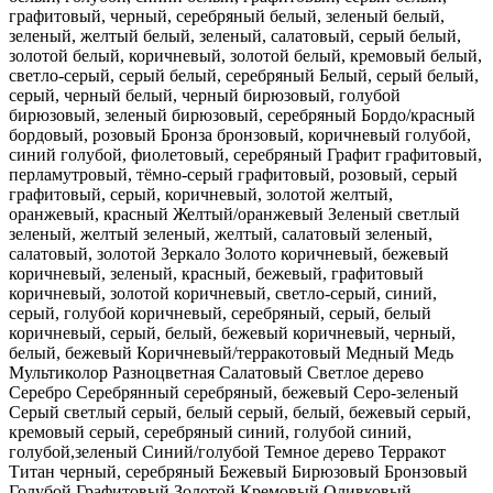
графитовый, черный, серебряный
белый, зеленый
белый,
зеленый, желтый
белый, зеленый, салатовый, серый
белый,
золотой
белый, коричневый, золотой
белый, кремовый
белый,
светло-серый, серый
белый, серебряный
Белый, серый
белый,
серый, черный
белый, черный
бирюзовый, голубой
бирюзовый, зеленый
бирюзовый, серебряный
Бордо/красный
бордовый, розовый
Бронза
бронзовый, коричневый
голубой,
синий
голубой, фиолетовый, серебряный
Графит
графитовый,
перламутровый, тёмно-серый
графитовый, розовый, серый
графитовый, серый, коричневый, золотой
желтый,
оранжевый, красный
Желтый/оранжевый
Зеленый светлый
зеленый, желтый
зеленый, желтый, салатовый
зеленый,
салатовый, золотой
Зеркало
Золото
коричневый, бежевый
коричневый, зеленый, красный, бежевый, графитовый
коричневый, золотой
коричневый, светло-серый, синий,
серый, голубой
коричневый, серебряный, серый, белый
коричневый, серый, белый, бежевый
коричневый, черный,
белый, бежевый
Коричневый/терракотовый
Медный
Медь
Мультиколор
Разноцветная
Салатовый
Светлое дерево
Серебро
Серебрянный
серебряный, бежевый
Серо-зеленый
Серый светлый
серый, белый
серый, белый, бежевый
серый,
кремовый
серый, серебряный
синий, голубой
синий,
голубой,зеленый
Синий/голубой
Темное дерево
Терракот
Титан
черный, серебряный
Бежевый
Бирюзовый
Бронзовый
Голубой
Графитовый
Золотой
Кремовый
Оливковый