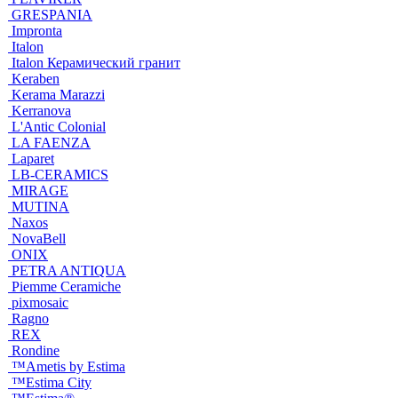
GRESPANIA
Impronta
Italon
Italon Керамический гранит
Keraben
Kerama Marazzi
Kerranova
L'Antic Colonial
LA FAENZA
Laparet
LB-CERAMICS
MIRAGE
MUTINA
Naxos
NovaBell
ONIX
PETRA ANTIQUA
Piemme Ceramiche
pixmosaic
Ragno
REX
Rondine
™Ametis by Estima
™Estima City