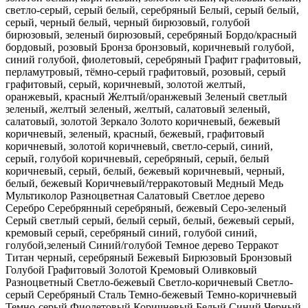
светло-серый, серый
белый, серебряный
Белый, серый
белый,
серый, черный
белый, черный
бирюзовый, голубой
бирюзовый, зеленый
бирюзовый, серебряный
Бордо/красный
бордовый, розовый
Бронза
бронзовый, коричневый
голубой,
синий
голубой, фиолетовый, серебряный
Графит
графитовый,
перламутровый, тёмно-серый
графитовый, розовый, серый
графитовый, серый, коричневый, золотой
желтый,
оранжевый, красный
Желтый/оранжевый
Зеленый светлый
зеленый, желтый
зеленый, желтый, салатовый
зеленый,
салатовый, золотой
Зеркало
Золото
коричневый, бежевый
коричневый, зеленый, красный, бежевый, графитовый
коричневый, золотой
коричневый, светло-серый, синий,
серый, голубой
коричневый, серебряный, серый, белый
коричневый, серый, белый, бежевый
коричневый, черный,
белый, бежевый
Коричневый/терракотовый
Медный
Медь
Мультиколор
Разноцветная
Салатовый
Светлое дерево
Серебро
Серебрянный
серебряный, бежевый
Серо-зеленый
Серый светлый
серый, белый
серый, белый, бежевый
серый,
кремовый
серый, серебряный
синий, голубой
синий,
голубой,зеленый
Синий/голубой
Темное дерево
Терракот
Титан
черный, серебряный
Бежевый
Бирюзовый
Бронзовый
Голубой
Графитовый
Золотой
Кремовый
Оливковый
Разноцветный
Светло-бежевый
Светло-коричневый
Светло-
серый
Серебряный
Сталь
Темно-бежевый
Темно-коричневый
Темно-серый
Фиолетовый
Коричневый
Белый
Синий
Черный