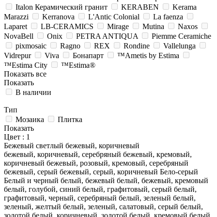
Italon Керамический гранит
KERABEN
Kerama
Marazzi
Kerranova
L'Antic Colonial
La faenza
Laparet
LB-CERAMICS
Mirage
Mutina
Naxos
NovaBell
Onix
PETRA ANTIQUA
Piemme Ceramiche
pixmosaic
Ragno
REX
Rondine
Vallelunga
Vidrepur
Viva
Бонапарт
™Ametis by Estima
™Estima City
™Estima®
Показать все
Показать
В наличии
Тип
Мозаика
Плитка
Показать
Цвет
: 1
Бежевый светлый
бежевый, коричневый
бежевый, коричневый, серебряный
бежевый, кремовый,
коричневый
бежевый, розовый, кремовый, серебряный
бежевый, серый
бежевый, серый, коричневый
Бело-серый
Белый и черный
белый, бежевый
белый, бежевый, кремовый
белый, голубой, синий
белый, графитовый, серый
белый,
графитовый, черный, серебряный
белый, зеленый
белый,
зеленый, желтый
белый, зеленый, салатовый, серый
белый,
золотой
белый, коричневый, золотой
белый, кремовый
белый,