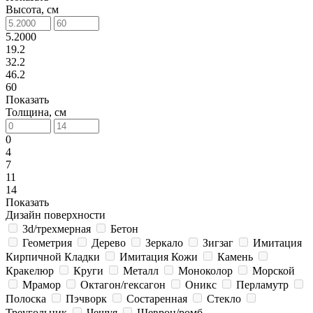
Высота, см
5.2000
19.2
32.2
46.2
60
Показать
Толщина, см
0
4
7
11
14
Показать
Дизайн поверхности
3d/трехмерная
Бетон
Геометрия
Дерево
Зеркало
Зигзаг
Имитация
Кирпичной Кладки
Имитация Кожи
Камень
Кракелюр
Круги
Металл
Моноколор
Морской
Мрамор
Октагон/гексагон
Оникс
Перламутр
Полоска
Пэчворк
Состаренная
Стекло
Треугольник
Чешуя
Шеврон/ромб