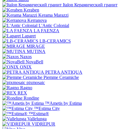
Italon Керамический гранит
Keraben
Kerama Marazzi
Kerranova
L'Antic Colonial
LA FAENZA
Laparet
LB-CERAMICS
MIRAGE
MUTINA
Naxos
NovaBell
ONIX
PETRA ANTIQUA
Piemme Ceramiche
pixmosaic
Ragno
REX
Rondine
™Ametis by Estima
™Estima City
™Estima®
Vallelunga
VIDREPUR