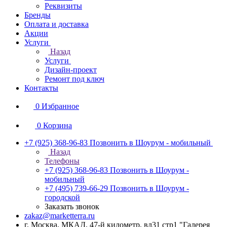
Реквизиты
Бренды
Оплата и доставка
Акции
Услуги
Назад
Услуги
Дизайн-проект
Ремонт под ключ
Контакты
0
Избранное
0
Корзина
+7 (925) 368-96-83
Позвонить в Шоурум - мобильный
Назад
Телефоны
+7 (925) 368-96-83
Позвонить в Шоурум -
мобильный
+7 (495) 739-66-29
Позвонить в Шоурум -
городской
Заказать звонок
zakaz@marketterra.ru
г. Москва, МКАД, 47-й километр, вл31 стр1 "Галерея