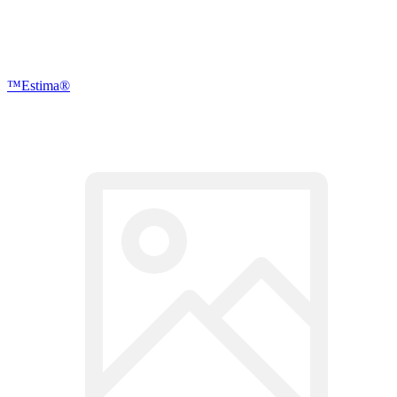
™Estima®