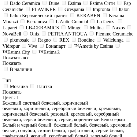
Dado Ceramica
Dune
Estima
Estima Cити
Fap
Ceramiche
FLAVIKER
Grespania
Impronta
Italon
Italon Керамический гранит
KERABEN
Kerama
Marazzi
Kerranova
L'Antic Colonial
La faenza
Laparet
LB-CERAMICS
Mirage
Mutina
Naxos
NovaBell
Onix
PETRA ANTIQUA
Piemme Ceramiche
pixmosaic
Ragno
REX
Rondine
Vallelunga
Vidrepur
Viva
Бонапарт
™Ametis by Estima
™Estima City
™Estima®
Показать все
Показать
В наличии
Тип
Мозаика
Плитка
Показать
Цвет
: 1
Бежевый светлый
бежевый, коричневый
бежевый, коричневый, серебряный
бежевый, кремовый,
коричневый
бежевый, розовый, кремовый, серебряный
бежевый, серый
бежевый, серый, коричневый
Бело-серый
Белый и черный
белый, бежевый
белый, бежевый, кремовый
белый, голубой, синий
белый, графитовый, серый
белый,
графитовый, черный, серебряный
белый, зеленый
белый,