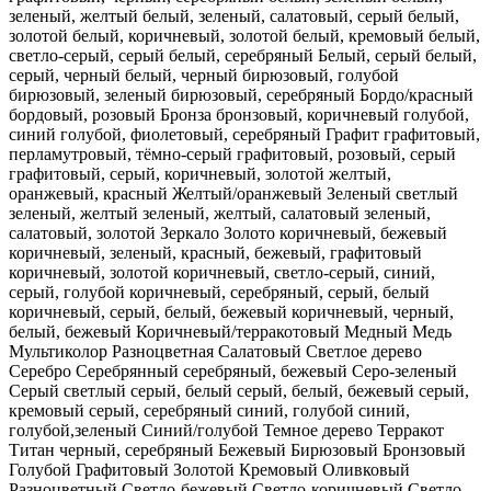
зеленый, желтый
белый, зеленый, салатовый, серый
белый,
золотой
белый, коричневый, золотой
белый, кремовый
белый,
светло-серый, серый
белый, серебряный
Белый, серый
белый,
серый, черный
белый, черный
бирюзовый, голубой
бирюзовый, зеленый
бирюзовый, серебряный
Бордо/красный
бордовый, розовый
Бронза
бронзовый, коричневый
голубой,
синий
голубой, фиолетовый, серебряный
Графит
графитовый,
перламутровый, тёмно-серый
графитовый, розовый, серый
графитовый, серый, коричневый, золотой
желтый,
оранжевый, красный
Желтый/оранжевый
Зеленый светлый
зеленый, желтый
зеленый, желтый, салатовый
зеленый,
салатовый, золотой
Зеркало
Золото
коричневый, бежевый
коричневый, зеленый, красный, бежевый, графитовый
коричневый, золотой
коричневый, светло-серый, синий,
серый, голубой
коричневый, серебряный, серый, белый
коричневый, серый, белый, бежевый
коричневый, черный,
белый, бежевый
Коричневый/терракотовый
Медный
Медь
Мультиколор
Разноцветная
Салатовый
Светлое дерево
Серебро
Серебрянный
серебряный, бежевый
Серо-зеленый
Серый светлый
серый, белый
серый, белый, бежевый
серый,
кремовый
серый, серебряный
синий, голубой
синий,
голубой,зеленый
Синий/голубой
Темное дерево
Терракот
Титан
черный, серебряный
Бежевый
Бирюзовый
Бронзовый
Голубой
Графитовый
Золотой
Кремовый
Оливковый
Разноцветный
Светло-бежевый
Светло-коричневый
Светло-