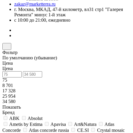
zakaz@marketterra.ru
г. Москва, МКАД, 47-й километр, вл31 стр1 "Галерея
Ремонта" минус 1-й этаж
с 10:00 до 21:00, ежедневно
Фильтр
По умолчанию (убывание)
Цена
Цена
75
8 701
17 328
25 954
34 580
Показать
Бренд
ABK
Absolut
Ametis by Estima
Apavisa
Art&Natura
Atlas
Concorde
Atlas concorde russia
CE.SI
Crystal mosaic