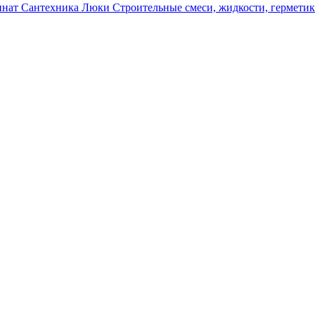
инат
Сантехника
Люки
Строительные смеси, жидкости, гермети