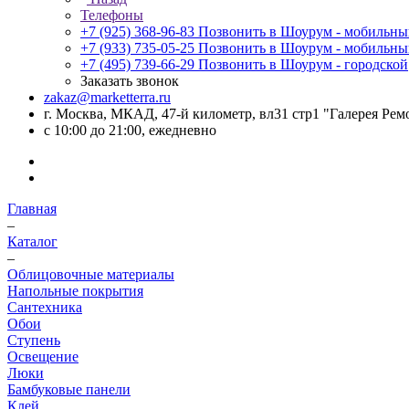
Телефоны
+7 (925) 368-96-83
Позвонить в Шоурум - мобильн
+7 (933) 735-05-25
Позвонить в Шоурум - мобильн
+7 (495) 739-66-29
Позвонить в Шоурум - городской
Заказать звонок
zakaz@marketterra.ru
г. Москва, МКАД, 47-й километр, вл31 стр1 "Галерея Рем
с 10:00 до 21:00, ежедневно
Главная
–
Каталог
–
Облицовочные материалы
Напольные покрытия
Сантехника
Обои
Ступень
Освещение
Люки
Бамбуковые панели
Клей