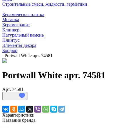
Строительные смеси, жидкости, герметики
–
Керамическая плитка
Мозаика
Керамогранит
Клинкер
Натуральный камень
Плинтус
Элементы декора
Бордюр
–
Portwall White арт. 74581
Portwall White арт. 74581
Арт.
74581
Характеристики
Название бренда
—