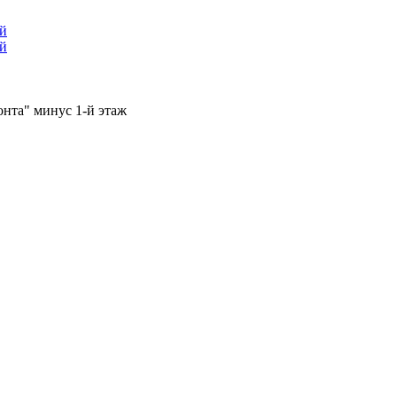
ый
ый
онта" минус 1-й этаж