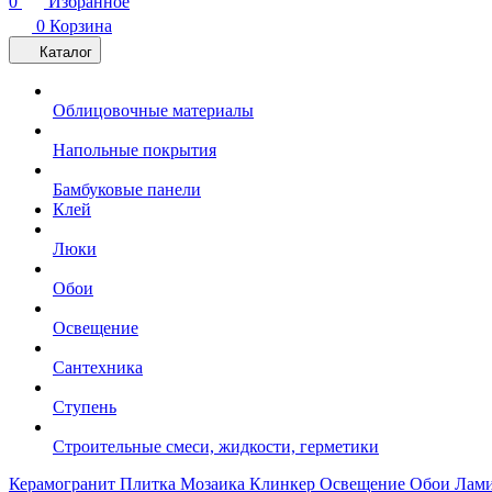
0
Избранное
0
Корзина
Каталог
Облицовочные материалы
Напольные покрытия
Бамбуковые панели
Клей
Люки
Обои
Освещение
Сантехника
Ступень
Строительные смеси, жидкости, герметики
Керамогранит
Плитка
Мозаика
Клинкер
Освещение
Обои
Лам